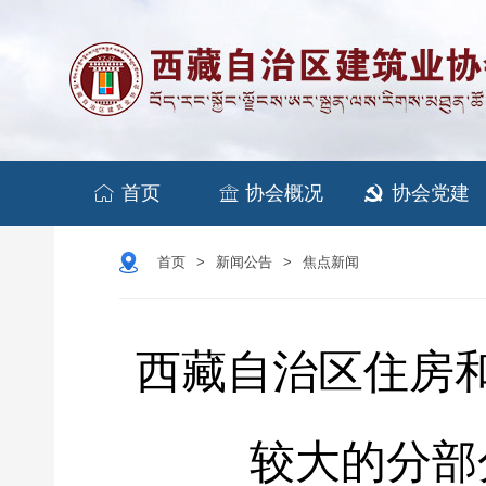


首页
协会概况
协会党建

首页
新闻公告
焦点新闻
>
>
西藏自治区住房
较大的分部