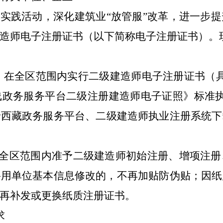
”实践活动，深化建筑业“放管服”改革，进一步
造师
电子注册证书（以下简称电子
注册
证书）。
，在
全区
范围内实行
二级建造师电子注册证书
（
线政务服务平台
二级
注册
建造师
电子证照》标准
录西藏
政务服务平台
、二级建造师执业注册系统
下
全区
范围内准予
二级建造师
初始注册、增项注册
聘用单位基本信息修改的，不再加贴防伪贴；因纸
再补发或更换纸质注册证书。
求