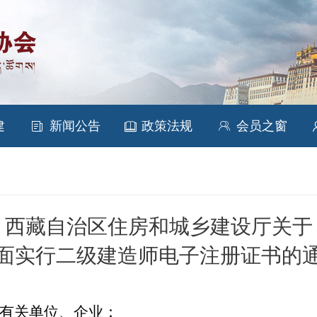


建
新闻公告
政策法规
会员之窗

西藏自治区
住房和城乡建设厅关于
面实行
二级建造师
电子注册证书的
有关单位、企业
：