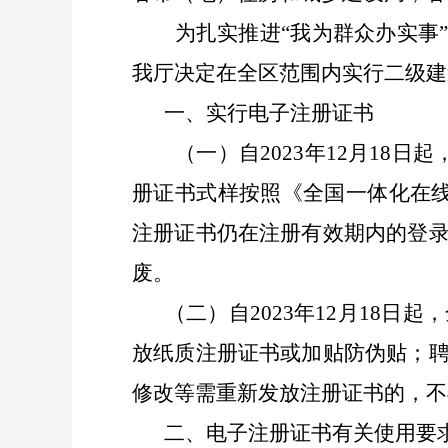
为扎实推进
“我为群众办实事
我
厅
决定在全
区
范围内实行
二级建
一、实行
电子注册证书
（一）
自
202
3
年
1
2
月
18
日起
册证书
式样按照《
全国
一体化在
注册证书仍在注册有效期内的登
废
。
（二）
自
202
3
年
1
2
月
1
8
日起，
放纸质注册证书或加贴防伪贴；
修改等需重新发放注册证书的，不
二、
电子注册证书
有关使用要