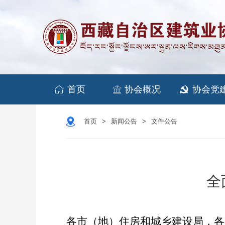


首页
协会概况
协会党

首页
新闻公告
文件公告
>
>
全
各市（地）
住房和城乡建设局，
各