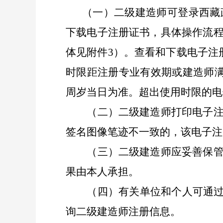
（一）
二级建造师
可登录
西藏
下载
电子注册证书
，具体操作流
体
见附件
3
）
。查看和下载
电子注
时限距注册专业有效期或建造师满
周岁当日为准。超出使用时限的
电
（二）
二级建造师
打印
电子
签名图像笔迹不一致的，该
电子注
（三）
二级建造师
应妥善保
果由本人承担。
（四）有关单位和个人可通
询
二级建造师
注册信息。