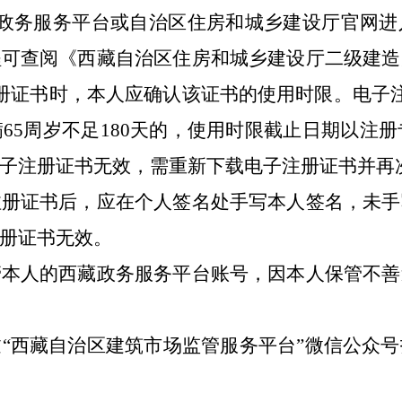
政务服务平台或
自治区
住房和城乡建设
厅官网进
程可查阅《
西藏自治区
住房和城乡建设
厅二级建造
册证书
时，本人应确认该证书的使用时限。
电子
65周岁不足180天的，使用时限截止日期以注册
子注册证书
无效，需重新下载
电子注册证书
并再
注册证书
后，应在个人签名处手写本人签名，未手
册证书
无效。
管本人的
西藏
政务服务平台账号，因本人保管不善
过
“
西藏自治区建筑市场监管服务平台
”微信公众